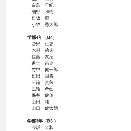
白鳥 早紀
細野 和樹
松坂 龍
小牧 秀太郎
学部4年（B4）
菅野 仁史
木村 徳夫
佐藤 友紀
進士 昌史
竹中 健一郎
松田 国将
三輪 貴茜
三輪 希己
保井 健佑
山田 翔
山口 健太朗
学部3年（B3 ）
今坂 大和