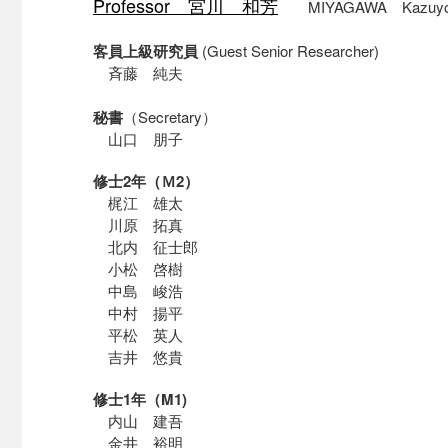
Professor 宮川
和
芳
MIYAGAWA Kazuyo
客員上級研究員
(Guest Senior Researcher)
斉藤 純夫
秘書
（Secretary）
山口 朋子
修士2年（Ｍ2）
梶江 雄太
川原 拓真
北内 征士郎
小松 啓樹
中島 峻浩
中村 揚平
平松 英人
吉井 悠貴
修士1年（M1)
内山 建吾
金井 裕明