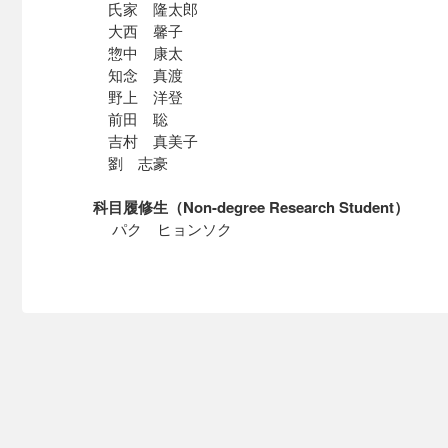
氏家 隆太郎
大西 馨子
惣中 康太
知念 真渡
野上 洋登
前田 聡
吉村 真美子
劉 志豪
科目履修生（Non-degree Research Student）
パク ヒョンソク