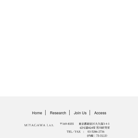
Home
Research
Join Us
Access