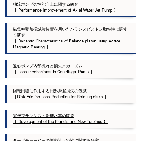
軸流ポンプの性能向上に関する研究
【 Performance Improvement of Axial Water Jet Pump 】
磁気軸受加振試験装置を用いたバランスピストン動特性に関す
る研究
【 Dynamic Characteristics of Balance pIston using Active
Magnetic Bearing 】
遠心ポンプ内部流れと損失メカニズム
【 Loss mechanisms in Centrifugal Pump 】
回転円盤に作用する円盤摩擦損失の低減
【Disk Friction Loss Reduction for Rotating disks 】
実機フランシス・新型水車の開発
【 Development of the Francis and New Turbines 】
ターボチャージャの脈動流下特性に関する研究