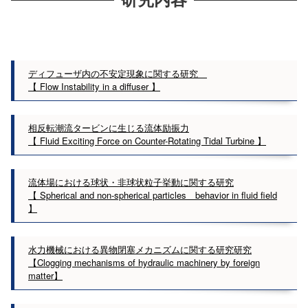
ディフューザ内の不安定現象に関する研究
【 Flow Instability in a diffuser 】
相反転潮流タービンに生じる流体励振力
【 Fluid Exciting Force on Counter-Rotating Tidal Turbine 】
流体場における球状・非球状粒子挙動に関する研究
【 Spherical and non-spherical particles behavior in fluid field
】
水力機械における異物閉塞メカニズムに関する研究研究
【Clogging mechanisms of hydraulic machinery by foreign
matter】