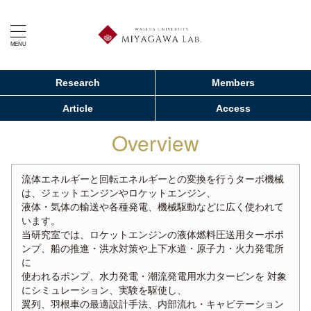
Research
Members
Article
Access
Overview
流体エネルギーと回転エネルギーとの変換を行うターボ機械
は、ジェットエンジンやロケットエンジン、
液体・気体の輸送や各種発電、機械駆動などに広く使われて
います。
当研究室では、ロケットエンジンの液体燃料圧送用ターボポ
ンプ、船の推進・洪水対策や上下水道・原子力・火力発電所
に
使われるポンプ、水力発電・潮流発電用水力タービンを 対象
にシミュレーション、実験を駆使し、
翼列、羽根車の最適設計手法、内部流れ・キャビテーション