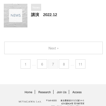
News
講演 2022.12
Next »
1
…
6
7
8
…
11
Home
Research
Join Us
Access