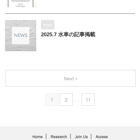
News
2025.7 水車の記事掲載
Next »
1
2
…
11
Home
Research
Join Us
Access