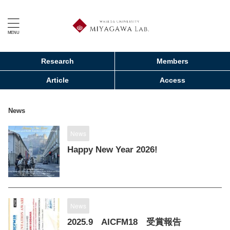
Research
Members
Article
Access
News
News
Happy New Year 2026!
News
2025.9 AICFM18 受賞報告