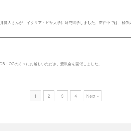
1年の阪井健人さんが、イタリア・ピサ大学に研究留学しました。滞在中では、極低温
れたOB・OGの方々にお越しいただき、懇親会を開催しました。
1
2
3
4
Next »