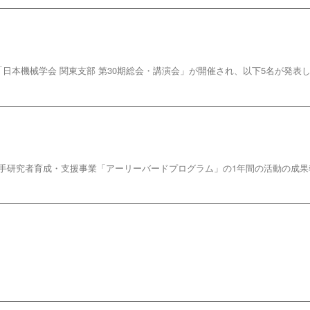
「日本機械学会 関東支部 第30期総会・講演会」が開催され、以下5名が発表しま
若手研究者育成・支援事業「アーリーバードプログラム」の1年間の活動の成果報